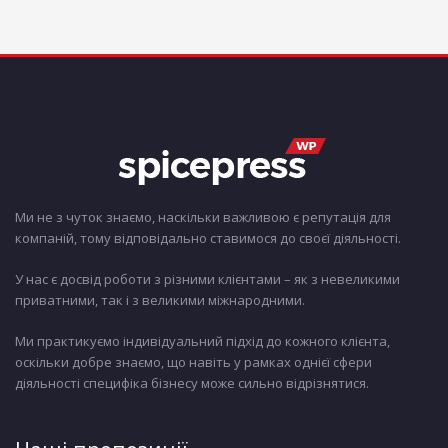
Ми не з чуток знаємо, наскільки важливою є репутація для
компаній, тому відповідально ставимося до своєї діяльності.
У нас є досвід роботи з різними клієнтами – як з невеликими
приватними, так і з великими міжнародними.
Ми практикуємо індивідуальний підхід до кожного клієнта,
оскільки добре знаємо, що навіть у рамках однієї сфери
діяльності специфіка бізнесу може сильно відрізнятися.