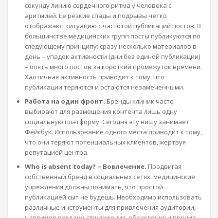
секунду линию сердечного ритма у человека с
аритмией. Ее резкие спады и подрывы четко
отображают ситуацию с частотой публикаций постов. В
большинстве медицинских групп посты публикуются по
следующему принципу: сразу несколько материалов в
день – упадок активности (дни без единой публикации)
– опять много постов за короткий промежуток времени.
Хаотичная активность приводит к тому, что
публикации теряются и остаются незамеченными.
Работа на один фронт.
Бренды клиник часто
выбирают для размещения контента лишь одну
социальную платформу. Сегодня эту нишу занимает
Фейсбук. Использование одного места приводит к тому,
что они теряют потенциальных клиентов, жертвуя
репутацией центра.
Who is absent today? – Вовлечение.
Продвигая
собственный бренд в социальных сетях, медицинские
учреждения должны понимать, что простой
публикацией сыт не будешь. Необходимо использовать
различные инструменты для привлечения аудитории,
например рекламу, приложения, обсуждения и прочие.