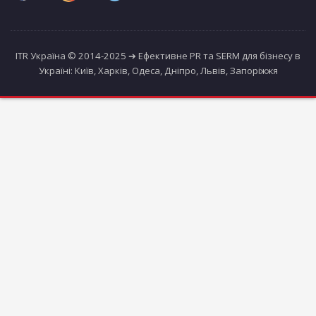
ITR Україна © 2014-2025 ➔ Ефективне PR та SERM для бізнесу в
Україні: Київ, Харків, Одеса, Дніпро, Львів, Запоріжжя