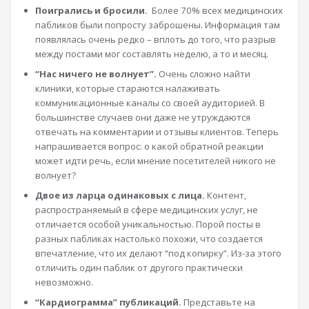
Поигрались и бросили.
Более 70% всех медицинских
пабликов были попросту заброшены. Информация там
появлялась очень редко – вплоть до того, что разрыв
между постами мог составлять неделю, а то и месяц.
“Нас ничего не волнует”.
Очень сложно найти
клиники, которые стараются налаживать
коммуникационные каналы со своей аудиторией. В
большинстве случаев они даже не утруждаются
отвечать на комментарии и отзывы клиентов. Теперь
напрашивается вопрос: о какой обратной реакции
может идти речь, если мнение посетителей никого не
волнует?
Двое из ларца одинаковых с лица.
Контент,
распространяемый в сфере медицинских услуг, не
отличается особой уникальностью. Порой посты в
разных пабликах настолько похожи, что создается
впечатление, что их делают “под копирку”. Из-за этого
отличить один паблик от другого практически
невозможно.
“Кардиограмма” публикаций.
Представьте на