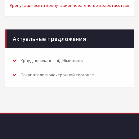
#
репутациявсети
#
репутационноеагенство
#
работасотзывами
Актуальные предложения
Крауд посилання під Німеччину
Покупатели в электронной торговле