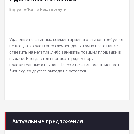
Від
yano4ka
в
Наші послуги
Удаление негативных комментариев и отзывов требуется
не всегда. Около в 60% случаев достаточно всего навсего
ответить на негатив, либо занизить позиции площадки в
выдаче. Иногда стоит написать рядом пару
положительных отзывов. Но если негатив очень мешает
бизнесу, то другого выхода не остается!
Актуальные предложения